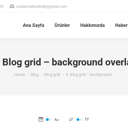
:00
avatarmuhendislik@gmail.com
Ana Sayfa
Ürünler
Hakkımızda
Haber
. Blog grid – background overl
You are here:
Home
Blog
Blog grid
9. Blog grid – background…